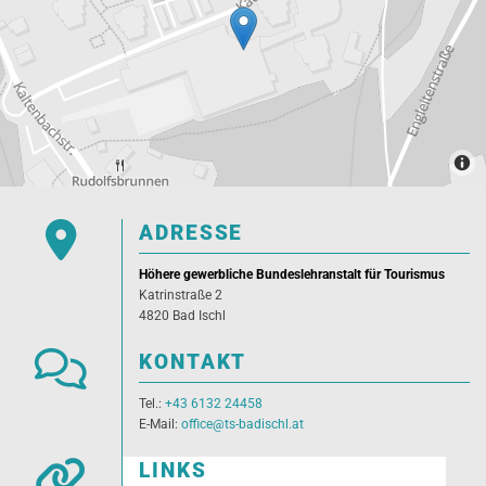

ADRESSE
Höhere gewerbliche Bundeslehranstalt für Tourismus
Katrinstraße 2
4820 Bad Ischl

KONTAKT
Tel.:
+43 6132 24458
E-Mail:
office@ts-badischl.at

LINKS