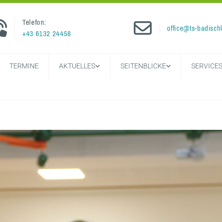
Telefon:


office@ts-badischl
+43 6132 24458
TERMINE
AKTUELLES
SEITENBLICKE
SERVICE