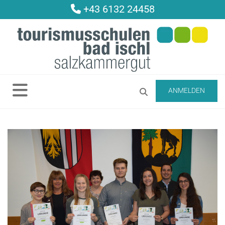
+43 6132 24458

ANMELDEN