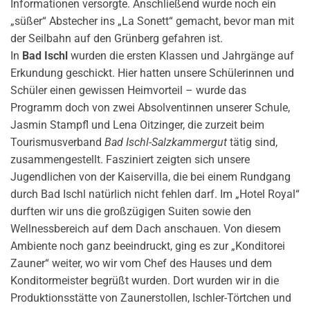
Informationen versorgte. Anschließend wurde noch ein
„süßer“ Abstecher ins „La Sonett“ gemacht, bevor man mit
der Seilbahn auf den Grünberg gefahren ist.
In
Bad Ischl
wurden die ersten Klassen und Jahrgänge auf
Erkundung geschickt. Hier hatten unsere Schülerinnen und
Schüler einen gewissen Heimvorteil – wurde das
Programm doch von zwei Absolventinnen unserer Schule,
Jasmin Stampfl und Lena Oitzinger, die zurzeit beim
Tourismusverband
Bad Ischl-Salzkammergut
tätig sind,
zusammengestellt. Fasziniert zeigten sich unsere
Jugendlichen von der Kaiservilla, die bei einem Rundgang
durch Bad Ischl natürlich nicht fehlen darf. Im „Hotel Royal“
durften wir uns die großzügigen Suiten sowie den
Wellnessbereich auf dem Dach anschauen. Von diesem
Ambiente noch ganz beeindruckt, ging es zur „Konditorei
Zauner“ weiter, wo wir vom Chef des Hauses und dem
Konditormeister begrüßt wurden. Dort wurden wir in die
Produktionsstätte von Zaunerstollen, Ischler-Törtchen und