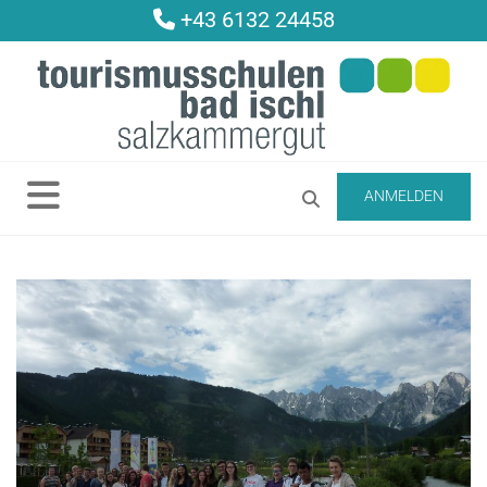
+43 6132 24458

ANMELDEN