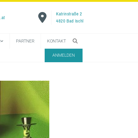
Katrinstraße 2

.at
4820 Bad Ischl
S
PARTNER
KONTAKT
ANMELDEN