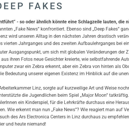
DEEP FAKES
tführt” - so oder ähnlich könnte eine Schlagzeile lauten, die n
nannten „Fake News“ konfrontiert. Ebenso sind „Deep Fakes“ gang
enz wird unseren Alltag in den nächsten Jahren drastisch verände
 vierten Jahrganges und des zweiten Aufbaulehrganges bei ein
n guter Ausgangspunkt, um sich mit globalen Veränderungen der 
I“ aus ihren Fotos neue Gesichter kreierte, wie selbstfahrende A
er zwar ein Zebra erkennt, aber ein Zebra von hinten als Oboe in
e Bedeutung unserer eigenen Existenz im Hinblick auf die unen
Arbeiterkammer Linz, sorgte auf kurzweilige Art und Weise noc
erstützte die Jugendlichen beim Spiel „Major Moon“ tatkräftig. 
hülerInnen ein Kinderspiel, für die Lehrkräfte durchaus eine Hera
ten. Wie erkennt man nun „Fake News“? Wie reagiert man auf V
esuch des Ars Electronica Centers in Linz durchaus zu empfehlen
ier und heute niemand!