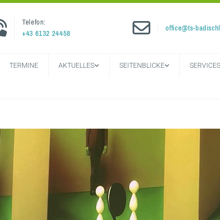
Telefon:


office@ts-badischl
+43 6132 24458
TERMINE
AKTUELLES
SEITENBLICKE
SERVICE