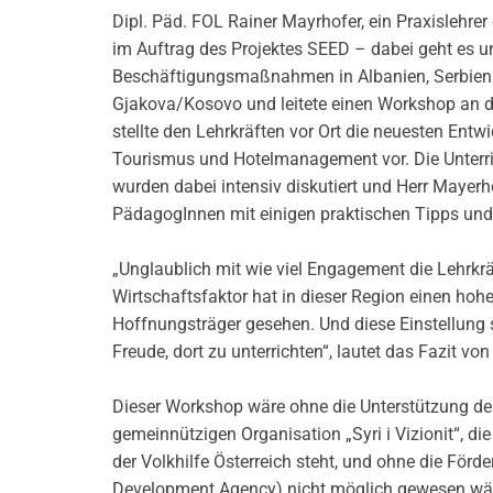
Dipl. Päd. FOL Rainer Mayrhofer, ein Praxislehrer
im Auftrag des Projektes SEED – dabei geht es 
Beschäftigungsmaßnahmen in Albanien, Serbien 
Gjakova/Kosovo und leitete einen Workshop an d
stellte den Lehrkräften vor Ort die neuesten Ent
Tourismus und Hotelmanagement vor. Die Unterr
wurden dabei intensiv diskutiert und Herr Mayerho
PädagogInnen mit einigen praktischen Tipps und
„Unglaublich mit wie viel Engagement die Lehrkr
Wirtschaftsfaktor hat in dieser Region einen hohe
Hoffnungsträger gesehen. Und diese Einstellung s
Freude, dort zu unterrichten“, lautet das Fazit vo
Dieser Workshop wäre ohne die Unterstützung der
gemeinnützigen Organisation „Syri i Vizionit“, di
der Volkhilfe Österreich steht, und ohne die Förd
Development Agency) nicht möglich gewesen wär