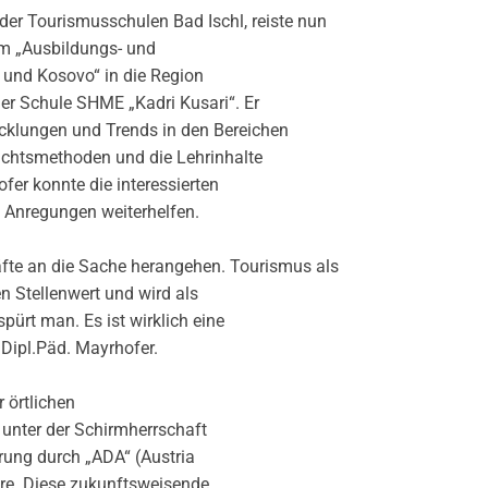
 der Tourismusschulen Bad Ischl, reiste nun
um „Ausbildungs- und
und Kosovo“ in die Region
er Schule SHME „Kadri Kusari“. Er
wicklungen und Trends in den Bereichen
ichtsmethoden und die Lehrinhalte
fer konnte die interessierten
 Anregungen weiterhelfen.
äfte an die Sache herangehen. Tourismus als
n Stellenwert und wird als
pürt man. Es ist wirklich eine
n Dipl.Päd. Mayrhofer.
 örtlichen
e unter der Schirmherrschaft
erung durch „ADA“ (Austria
e. Diese zukunftsweisende