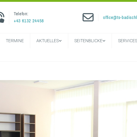
Telefon:


office@ts-badischl
+43 6132 24458
TERMINE
AKTUELLES
SEITENBLICKE
SERVICE