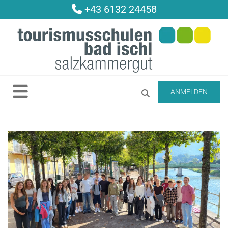
+43 6132 24458

ANMELDEN