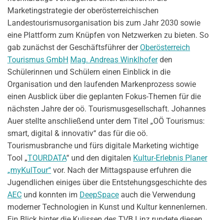
Marketingstrategie der oberösterreichischen
Landestourismusorganisation bis zum Jahr 2030 sowie
eine Plattform zum Knüpfen von Netzwerken zu bieten. So
gab zunächst der Geschäftsführer der
Oberösterreich
Tourismus GmbH
Mag. Andreas Winklhofer
den
Schülerinnen und Schülern einen Einblick in die
Organisation und den laufenden Markenprozess sowie
einen Ausblick über die geplanten Fokus-Themen für die
nächsten Jahre der oö. Tourismusgesellschaft. Johannes
Auer stellte anschließend unter dem Titel „OÖ Tourismus:
smart, digital & innovativ“ das für die oö.
Tourismusbranche und fürs digitale Marketing wichtige
Tool „
TOURDATA
“ und den digitalen
Kultur-Erlebnis Planer
„myKulTour“
vor. Nach der Mittagspause erfuhren die
Jugendlichen einiges über die Entstehungsgeschichte des
AEC
und konnten im
DeepSpace
auch die Verwendung
moderner Technologien in Kunst und Kultur kennenlernen.
Ein Blick hinter die Kulissen des TVB Linz rundete diesen