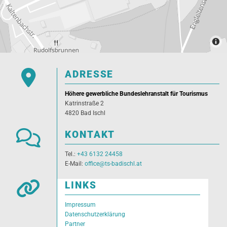

ADRESSE
Höhere gewerbliche Bundeslehranstalt für Tourismus
Katrinstraße 2
4820 Bad Ischl

KONTAKT
Tel.:
+43 6132 24458
E-Mail:
office@ts-badischl.at

LINKS
Impressum
Datenschutzerklärung
Partner