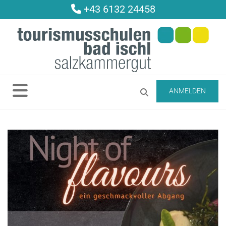
+43 6132 24458

ANMELDEN