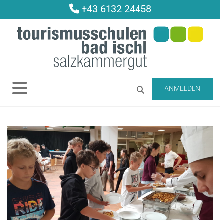
+43 6132 24458

ANMELDEN