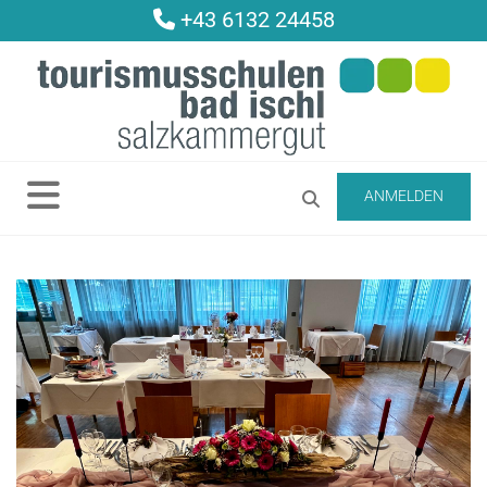
+43 6132 24458

ANMELDEN