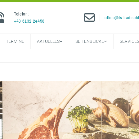
Telefon:


office@ts-badischl
+43 6132 24458
TERMINE
AKTUELLES
SEITENBLICKE
SERVICE