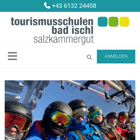
+43 6132 24458

ANMELDEN