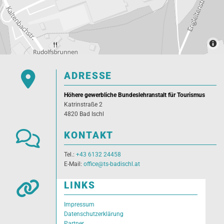

ADRESSE
Höhere gewerbliche Bundeslehranstalt für Tourismus
Katrinstraße 2
4820 Bad Ischl

KONTAKT
Tel.:
+43 6132 24458
E-Mail:
office@ts-badischl.at

LINKS
Impressum
Datenschutzerklärung
Partner