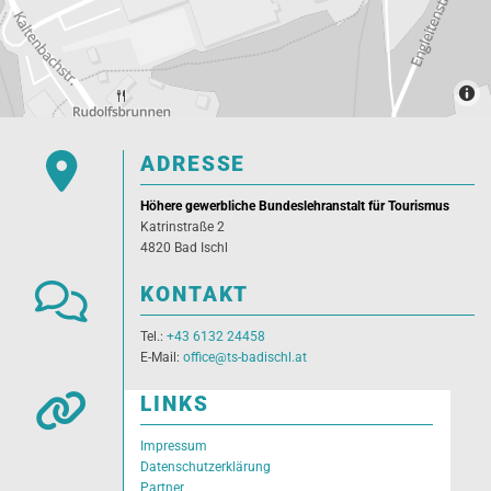

ADRESSE
Höhere gewerbliche Bundeslehranstalt für Tourismus
Katrinstraße 2
4820 Bad Ischl

KONTAKT
Tel.:
+43 6132 24458
E-Mail:
office@ts-badischl.at

LINKS
Impressum
Datenschutzerklärung
Partner