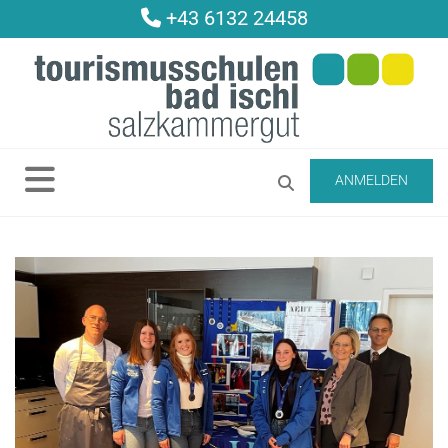
+43 6132 24458

ANMELDEN