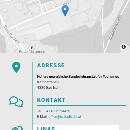

ADRESSE
Höhere gewerbliche Bundeslehranstalt für Tourismus
Katrinstraße 2
4820 Bad Ischl

KONTAKT
Tel.:
+43 6132 24458
E-Mail:
office@ts-badischl.at
LINKS