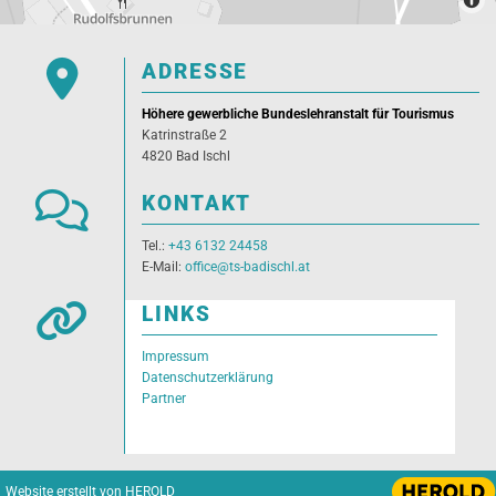

ADRESSE
Höhere gewerbliche Bundeslehranstalt für Tourismus
Katrinstraße 2
4820 Bad Ischl

KONTAKT
Tel.:
+43 6132 24458
E-Mail:
office@ts-badischl.at

LINKS
Impressum
Datenschutzerklärung
Partner
Website erstellt von HEROLD